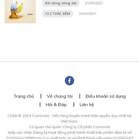
Đôi dòng dông dài
01/09/2021
12.2 THÁC ĐÊM
26/05/2021
Trang chủ
Về chúng tôi
Điều khoản sử dụng
Hỏi & Đáp
Liên hệ
COMI © 2024 Comicola - Nền tảng truyện tranh bản quyền duy nhất tại
Việt Nam.
Cơ quan chủ quản: Công ty Cổ phần Comicola
Giấy xác nhận Đăng ký hoạt động phát hành Xuất bản phẩm điện tử số
2700/XN-CXBIPH do Cục Xuất bản, In và Phát hành cấp ngày 01/06/2022