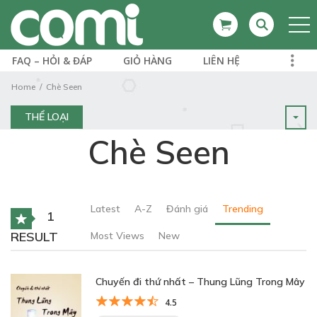
FAQ – HỎI & ĐÁP
GIỎ HÀNG
LIÊN HỆ
Home
Chè Seen
THỂ LOẠI
Chè Seen
Latest
A-Z
Đánh giá
Trending
1
RESULT
Most Views
New
Chuyến đi thứ nhất – Thung Lũng Trong Mây
4.5