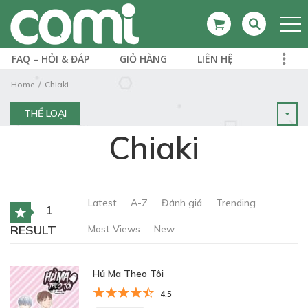
FAQ – HỎI & ĐÁP
GIỎ HÀNG
LIÊN HỆ
Home
Chiaki
THỂ LOẠI
Chiaki
Latest
A-Z
Đánh giá
Trending
1
RESULT
Most Views
New
Hủ Ma Theo Tôi
4.5