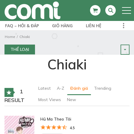
FAQ – HỎI & ĐÁP
GIỎ HÀNG
LIÊN HỆ
Home
Chiaki
THỂ LOẠI
Chiaki
Latest
A-Z
Đánh giá
Trending
1
RESULT
Most Views
New
Hủ Ma Theo Tôi
4.5