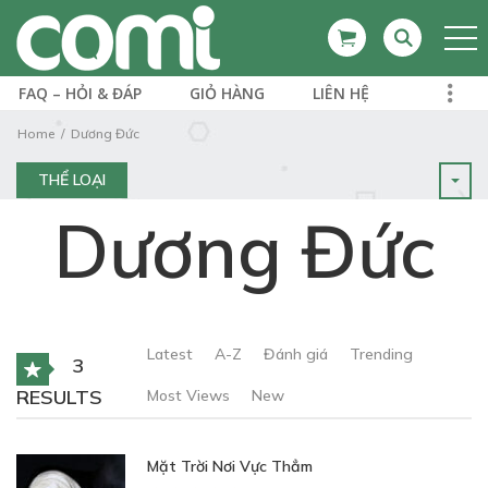
FAQ – HỎI & ĐÁP
GIỎ HÀNG
LIÊN HỆ
Home
Dương Đức
THỂ LOẠI
Dương Đức
Latest
A-Z
Đánh giá
Trending
3
RESULTS
Most Views
New
Mặt Trời Nơi Vực Thẳm