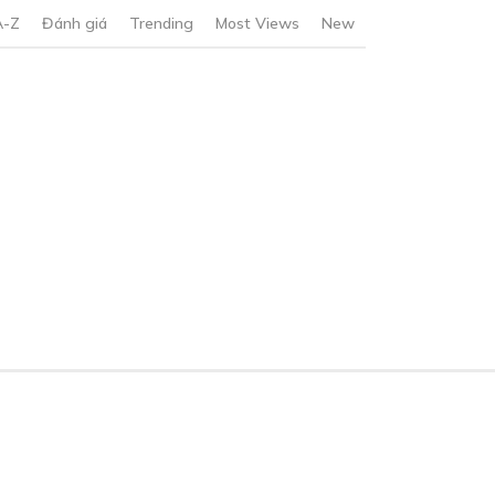
A-Z
Đánh giá
Trending
Most Views
New