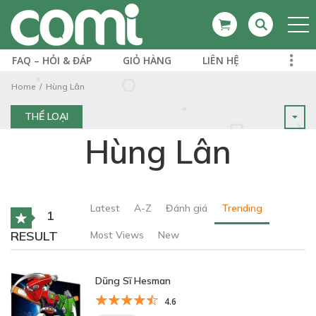
FAQ – HỎI & ĐÁP
GIỎ HÀNG
LIÊN HỆ
Home
Hùng Lân
THỂ LOẠI
Hùng Lân
Latest
A-Z
Đánh giá
Trending
1
RESULT
Most Views
New
Dũng Sĩ Hesman
4.6