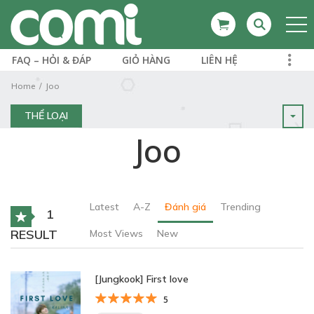
FAQ – HỎI & ĐÁP
GIỎ HÀNG
LIÊN HỆ
Home
Joo
THỂ LOẠI
Joo
Latest
A-Z
Đánh giá
Trending
1
RESULT
Most Views
New
[Jungkook] First love
5