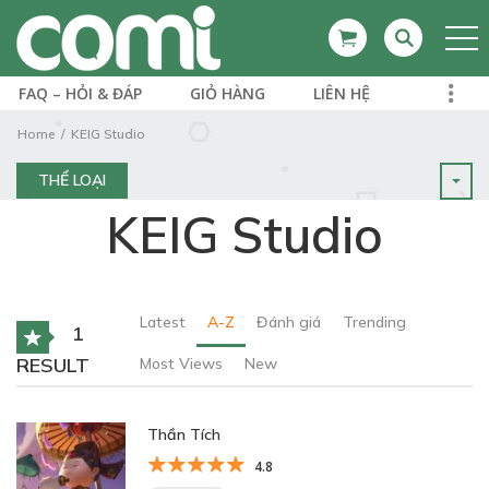
FAQ – HỎI & ĐÁP
GIỎ HÀNG
LIÊN HỆ
Home
KEIG Studio
THỂ LOẠI
KEIG Studio
Latest
A-Z
Đánh giá
Trending
1
RESULT
Most Views
New
Thần Tích
4.8