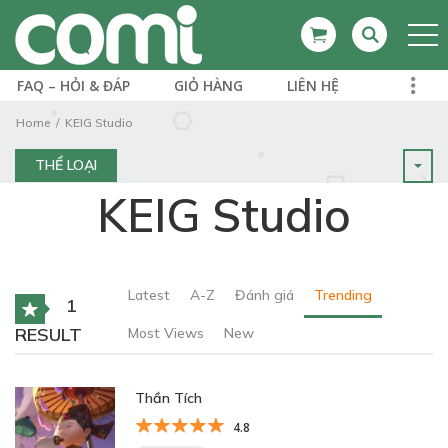
FAQ – HỎI & ĐÁP
GIỎ HÀNG
LIÊN HỆ
Home
KEIG Studio
THỂ LOẠI
KEIG Studio
Latest
A-Z
Đánh giá
Trending
1
RESULT
Most Views
New
Thần Tích
4.8