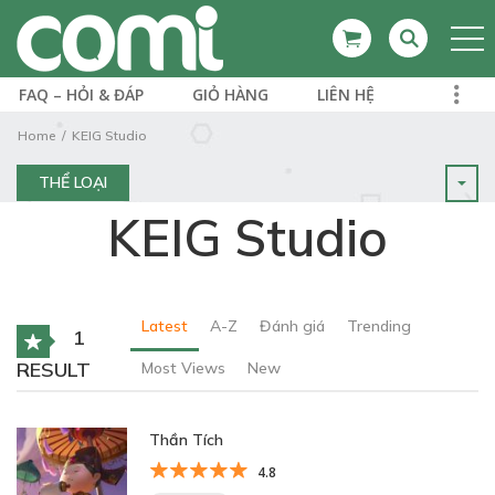
FAQ – HỎI & ĐÁP
GIỎ HÀNG
LIÊN HỆ
Home
KEIG Studio
THỂ LOẠI
KEIG Studio
Latest
A-Z
Đánh giá
Trending
1
RESULT
Most Views
New
Thần Tích
4.8