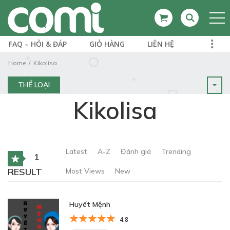
FAQ – HỎI & ĐÁP
GIỎ HÀNG
LIÊN HỆ
Home
Kikolisa
THỂ LOẠI
Kikolisa
Latest
A-Z
Đánh giá
Trending
1
RESULT
Most Views
New
Huyết Mệnh
4.8