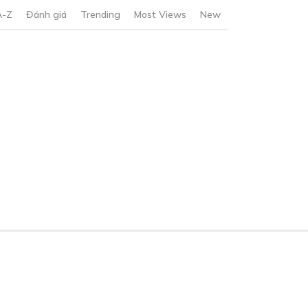
A-Z
Đánh giá
Trending
Most Views
New