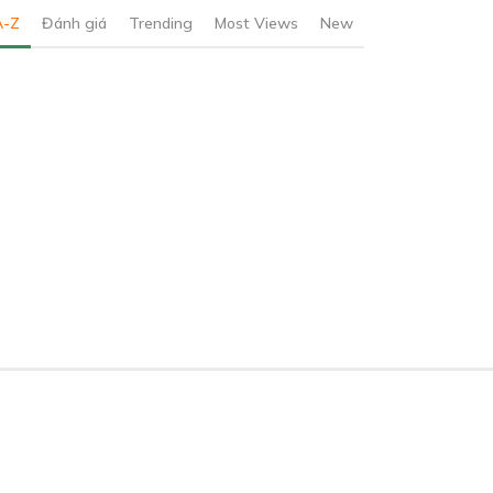
A-Z
Đánh giá
Trending
Most Views
New