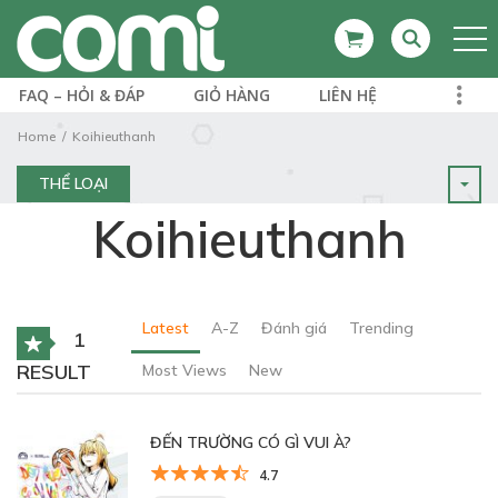
FAQ – HỎI & ĐÁP
GIỎ HÀNG
LIÊN HỆ
Home
Koihieuthanh
THỂ LOẠI
Koihieuthanh
Latest
A-Z
Đánh giá
Trending
1
RESULT
Most Views
New
ĐẾN TRƯỜNG CÓ GÌ VUI À?
4.7