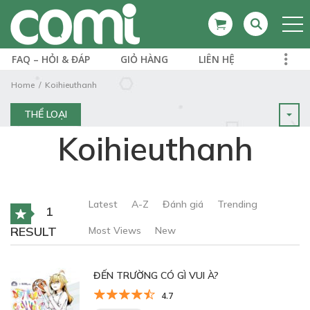
FAQ – HỎI & ĐÁP
GIỎ HÀNG
LIÊN HỆ
Home
Koihieuthanh
THỂ LOẠI
Koihieuthanh
Latest
A-Z
Đánh giá
Trending
1
RESULT
Most Views
New
ĐẾN TRƯỜNG CÓ GÌ VUI À?
4.7