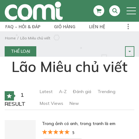
FAQ – HỎI & ĐÁP
GIỎ HÀNG
LIÊN HỆ
Home
Lão Miêu chủ viết
THỂ LOẠI
Lão Miêu chủ viết
Latest
A-Z
Đánh giá
Trending
1
RESULT
Most Views
New
Trong ảnh có anh, trong tranh là em
5