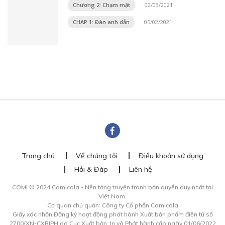
Chương 2: Chạm mặt
02/03/2021
CHAP 1: Đàn anh dẫn
05/02/2021
Trang chủ
Về chúng tôi
Điều khoản sử dụng
Hỏi & Đáp
Liên hệ
COMI © 2024 Comicola - Nền tảng truyện tranh bản quyền duy nhất tại
Việt Nam.
Cơ quan chủ quản: Công ty Cổ phần Comicola
Giấy xác nhận Đăng ký hoạt động phát hành Xuất bản phẩm điện tử số
2700/XN-CXBIPH do Cục Xuất bản, In và Phát hành cấp ngày 01/06/2022