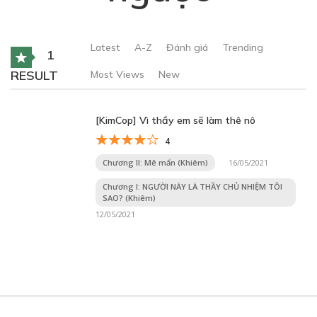
Latest
A-Z
Đánh giá
Trending
1
RESULT
Most Views
New
[KimCop] Vì thầy em sẽ làm thê nô
4
Chương II: Mê mẩn (Khiêm)
16/05/2021
Chương I: NGƯỜI NÀY LÀ THẦY CHỦ NHIỆM TÔI
SAO? (Khiêm)
12/05/2021