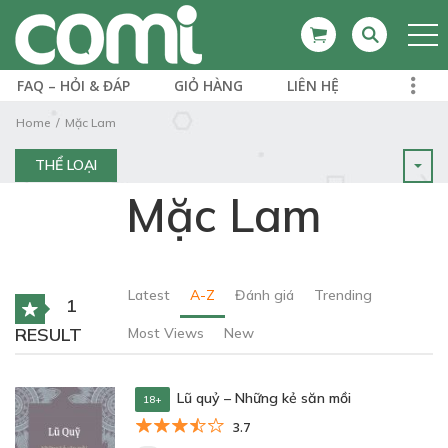
FAQ – HỎI & ĐÁP
GIỎ HÀNG
LIÊN HỆ
Home
Mặc Lam
THỂ LOẠI
Mặc Lam
Latest
A-Z
Đánh giá
Trending
1
RESULT
Most Views
New
Lũ quỷ – Những kẻ săn mồi
18+
3.7