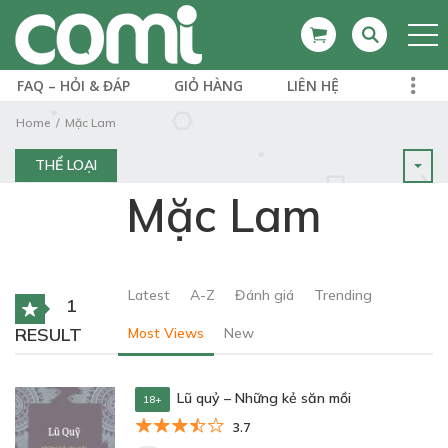
FAQ – HỎI & ĐÁP
GIỎ HÀNG
LIÊN HỆ
Home
Mặc Lam
THỂ LOẠI
Mặc Lam
Latest
A-Z
Đánh giá
Trending
1
RESULT
Most Views
New
Lũ quỷ – Những kẻ săn mồi
18+
3.7