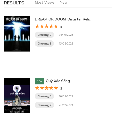
RESULTS
Most Views
New
DREAM OR DOOM: Disaster Relic
5
Chương 9
26/10/2023
Chương 8
13/05/2023
Quỷ Xác Sống
18+
5
Chương 3
10/01/2022
Chương 2
26/12/2021