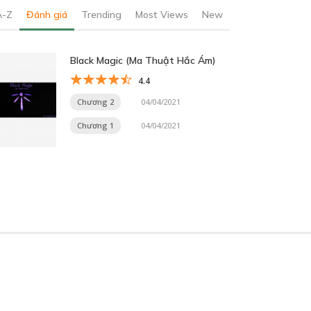
A-Z
Đánh giá
Trending
Most Views
New
Black Magic (Ma Thuật Hắc Ám)
4.4
Chương 2
04/04/2021
Chương 1
04/04/2021