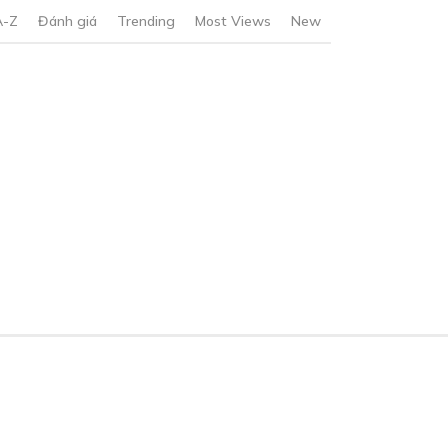
A-Z
Đánh giá
Trending
Most Views
New