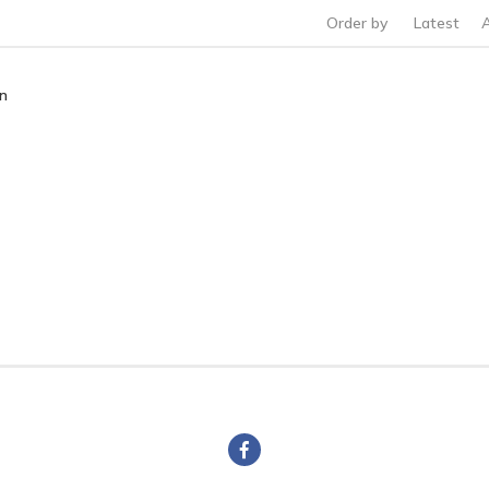
Order by
Latest
ền