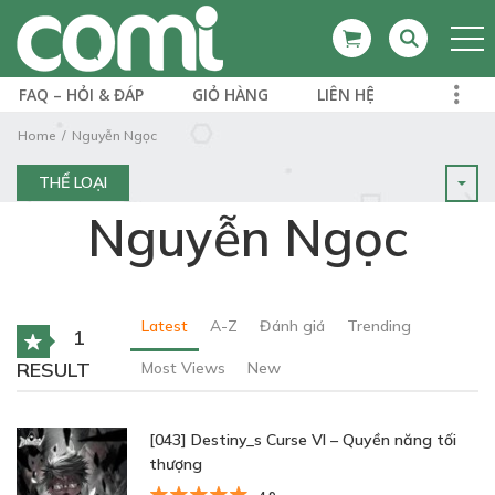
FAQ – HỎI & ĐÁP
GIỎ HÀNG
LIÊN HỆ
Home
Nguyễn Ngọc
THỂ LOẠI
Nguyễn Ngọc
Latest
A-Z
Đánh giá
Trending
1
RESULT
Most Views
New
[043] Destiny_s Curse VI – Quyền năng tối
thượng