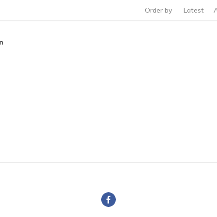
Order by
Latest
ền