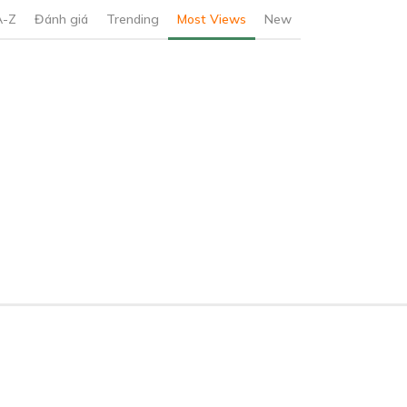
A-Z
Đánh giá
Trending
Most Views
New