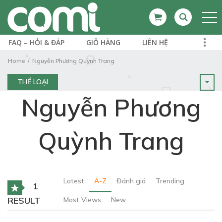
FAQ – HỎI & ĐÁP
GIỎ HÀNG
LIÊN HỆ
Home
Nguyễn Phương Quỳnh Trang
THỂ LOẠI
Nguyễn Phương
Quỳnh Trang
Latest
A-Z
Đánh giá
Trending
1
RESULT
Most Views
New