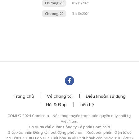
Chương 23
01/11/2021
Chương 22
31/10/2021
Trang chủ
Về chúng tôi
Điều khoản sử dụng
Hỏi & Đáp
Liên hệ
COMI © 2024 Comicola - Nền tảng truyện tranh bản quyền duy nhất tại
Việt Nam.
Cơ quan chủ quản: Công ty Cổ phần Comicola
Giấy xác nhận Đăng ký hoạt động phát hành Xuất bản phẩm điện tử số
2700/XN-CXBIPH do Cục Xuất bản, In và Phát hành cấp ngày 01/06/2022