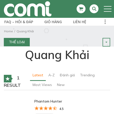
FAQ – HỎI & ĐÁP
GIỎ HÀNG
LIÊN HỆ
Home
Quang Khải
THỂ LOẠI
Quang Khải
Latest
A-Z
Đánh giá
Trending
1
RESULT
Most Views
New
Phantom Hunter
4.5