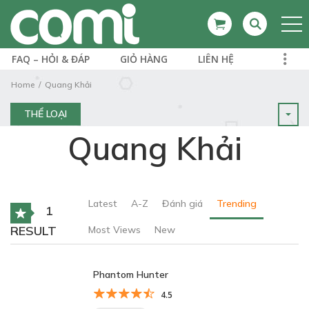
FAQ – HỎI & ĐÁP
GIỎ HÀNG
LIÊN HỆ
Home
Quang Khải
THỂ LOẠI
Quang Khải
Latest
A-Z
Đánh giá
Trending
1
RESULT
Most Views
New
Phantom Hunter
4.5