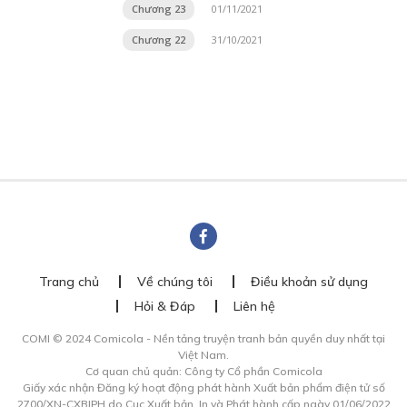
Chương 23
01/11/2021
Chương 22
31/10/2021
Trang chủ
Về chúng tôi
Điều khoản sử dụng
Hỏi & Đáp
Liên hệ
COMI © 2024 Comicola - Nền tảng truyện tranh bản quyền duy nhất tại
Việt Nam.
Cơ quan chủ quản: Công ty Cổ phần Comicola
Giấy xác nhận Đăng ký hoạt động phát hành Xuất bản phẩm điện tử số
2700/XN-CXBIPH do Cục Xuất bản, In và Phát hành cấp ngày 01/06/2022