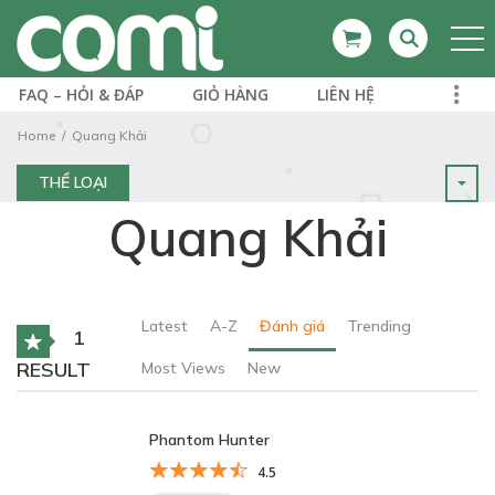
FAQ – HỎI & ĐÁP
GIỎ HÀNG
LIÊN HỆ
Home
Quang Khải
THỂ LOẠI
Quang Khải
Latest
A-Z
Đánh giá
Trending
1
RESULT
Most Views
New
Phantom Hunter
4.5