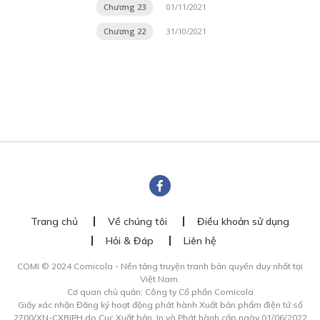
Chương 23
01/11/2021
Chương 22
31/10/2021
Trang chủ
Về chúng tôi
Điều khoản sử dụng
Hỏi & Đáp
Liên hệ
COMI © 2024 Comicola - Nền tảng truyện tranh bản quyền duy nhất tại
Việt Nam.
Cơ quan chủ quản: Công ty Cổ phần Comicola
Giấy xác nhận Đăng ký hoạt động phát hành Xuất bản phẩm điện tử số
2700/XN-CXBIPH do Cục Xuất bản, In và Phát hành cấp ngày 01/06/2022