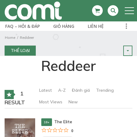
FAQ – HỎI & ĐÁP
GIỎ HÀNG
LIÊN HỆ
Home
Reddeer
THỂ LOẠI
Reddeer
Latest
A-Z
Đánh giá
Trending
1
RESULT
Most Views
New
The Elite
18+
0