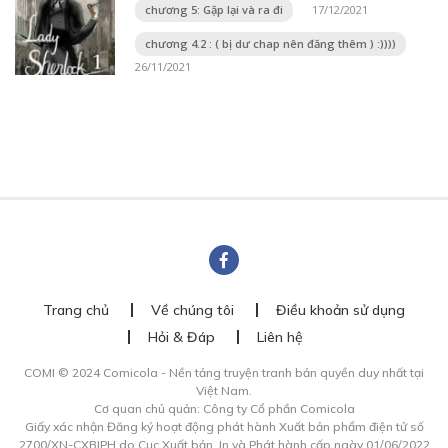
chương 5: Gặp lại và ra đi
17/12/2021
chương 4.2 : ( bị dư chap nên đăng thêm ) :))))
26/11/2021
Trang chủ
Về chúng tôi
Điều khoản sử dụng
Hỏi & Đáp
Liên hệ
COMI © 2024 Comicola - Nền tảng truyện tranh bản quyền duy nhất tại
Việt Nam.
Cơ quan chủ quản: Công ty Cổ phần Comicola
Giấy xác nhận Đăng ký hoạt động phát hành Xuất bản phẩm điện tử số
2700/XN-CXBIPH do Cục Xuất bản, In và Phát hành cấp ngày 01/06/2022