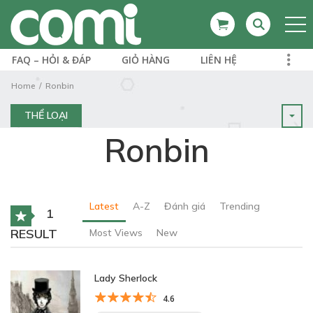
FAQ – HỎI & ĐÁP
GIỎ HÀNG
LIÊN HỆ
Home
Ronbin
THỂ LOẠI
Ronbin
Latest
A-Z
Đánh giá
Trending
1
RESULT
Most Views
New
Lady Sherlock
4.6