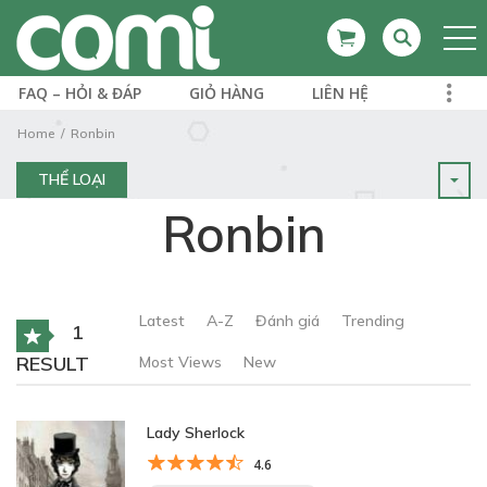
FAQ – HỎI & ĐÁP
GIỎ HÀNG
LIÊN HỆ
Home
Ronbin
THỂ LOẠI
Ronbin
Latest
A-Z
Đánh giá
Trending
1
RESULT
Most Views
New
Lady Sherlock
4.6