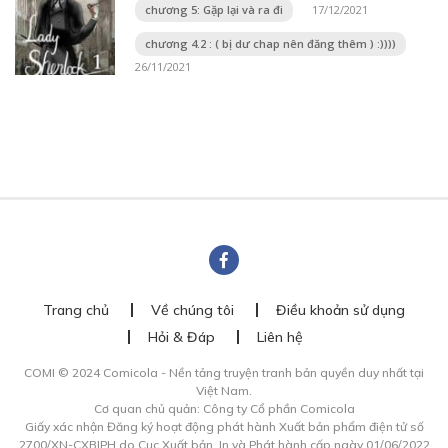
chương 5: Gặp lại và ra đi
17/12/2021
chương 4.2 : ( bị dư chap nên đăng thêm ) :))))
26/11/2021
Trang chủ
Về chúng tôi
Điều khoản sử dụng
Hỏi & Đáp
Liên hệ
COMI © 2024 Comicola - Nền tảng truyện tranh bản quyền duy nhất tại
Việt Nam.
Cơ quan chủ quản: Công ty Cổ phần Comicola
Giấy xác nhận Đăng ký hoạt động phát hành Xuất bản phẩm điện tử số
2700/XN-CXBIPH do Cục Xuất bản, In và Phát hành cấp ngày 01/06/2022