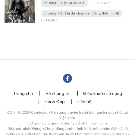
chương 5: Gặp lại và ra đi
17/12/2021
chương 4.2 : ( bị dư chap nên đăng thêm ) :))))
26/11/2021
Trang chủ
Về chúng tôi
Điều khoản sử dụng
Hỏi & Đáp
Liên hệ
COMI © 2024 Comicola - Nền tảng truyện tranh bản quyền duy nhất tại
Việt Nam.
Cơ quan chủ quản: Công ty Cổ phần Comicola
Giấy xác nhận Đăng ký hoạt động phát hành Xuất bản phẩm điện tử số
2700/XN-CXBIPH do Cục Xuất bản, In và Phát hành cấp ngày 01/06/2022