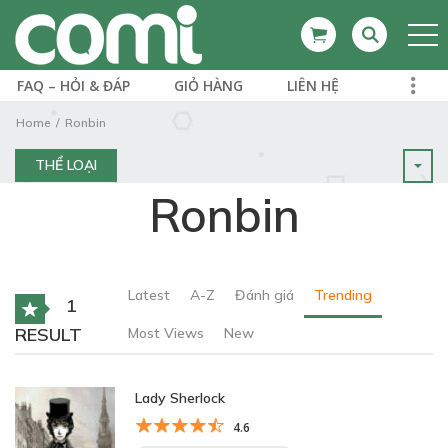
FAQ – HỎI & ĐÁP
GIỎ HÀNG
LIÊN HỆ
Home
Ronbin
THỂ LOẠI
Ronbin
Latest
A-Z
Đánh giá
Trending
1
RESULT
Most Views
New
Lady Sherlock
4.6