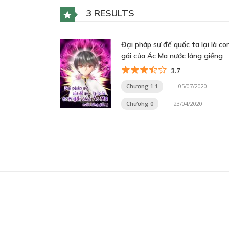
3 RESULTS
Đại pháp sư đế quốc ta lại là co
gái của Ác Ma nước láng giềng
3.7
Chương 1.1
05/07/2020
Chương 0
23/04/2020