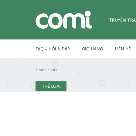
TRUYỆN TR
FAQ – HỎI & ĐÁP
GIỎ HÀNG
LIÊN HỆ
Home
SiH
THỂ LOẠI