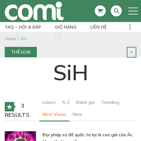
FAQ – HỎI & ĐÁP
GIỎ HÀNG
LIÊN HỆ
Home
SiH
THỂ LOẠI
SiH
Latest
A-Z
Đánh giá
Trending
3
RESULTS
Most Views
New
Đại pháp sư đế quốc ta lại là con gái của Ác