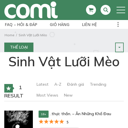
FAQ – HỎI & ĐÁP
GIỎ HÀNG
LIÊN HỆ
Home
Sinh Vật Lưỡi Mèo
THỂ LOẠI
Sinh Vật Lưỡi Mèo
Latest
A-Z
Đánh giá
Trending
1
RESULT
Most Views
New
.thực thần. – Ăn Những Khổ Đau
18+
5