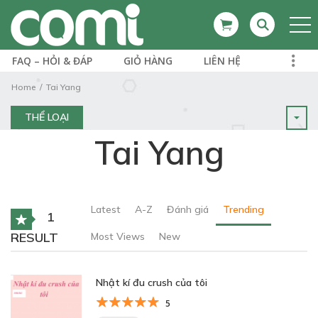
FAQ – HỎI & ĐÁP
GIỎ HÀNG
LIÊN HỆ
Home
Tai Yang
THỂ LOẠI
Tai Yang
Latest
A-Z
Đánh giá
Trending
1
RESULT
Most Views
New
Nhật kí đu crush của tôi
5