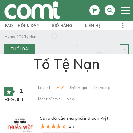
FAQ – HỎI & ĐÁP
GIỎ HÀNG
LIÊN HỆ
Home
Tổ Tệ Nạn
THỂ LOẠI
Tổ Tệ Nạn
Latest
A-Z
Đánh giá
Trending
1
RESULT
Most Views
New
Sự ra đời của siêu phẩm thuần Việt.
4.7