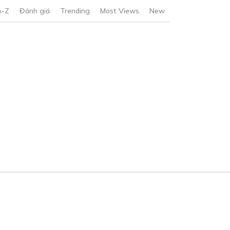
A-Z
Đánh giá
Trending
Most Views
New