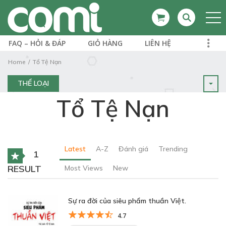
FAQ – HỎI & ĐÁP
GIỎ HÀNG
LIÊN HỆ
Home
Tổ Tệ Nạn
THỂ LOẠI
Tổ Tệ Nạn
Latest
A-Z
Đánh giá
Trending
1
RESULT
Most Views
New
Sự ra đời của siêu phẩm thuần Việt.
4.7