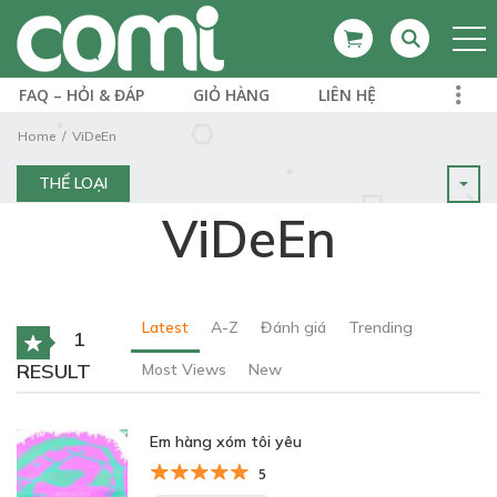
FAQ – HỎI & ĐÁP
GIỎ HÀNG
LIÊN HỆ
Home
ViDeEn
THỂ LOẠI
ViDeEn
Latest
A-Z
Đánh giá
Trending
1
RESULT
Most Views
New
Em hàng xóm tôi yêu
5