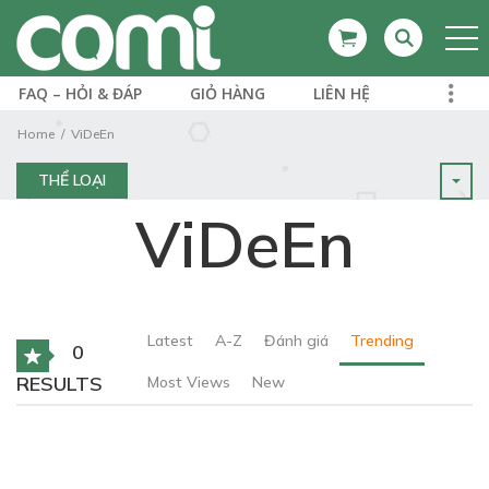
FAQ – HỎI & ĐÁP
GIỎ HÀNG
LIÊN HỆ
Home
ViDeEn
THỂ LOẠI
ViDeEn
Latest
A-Z
Đánh giá
Trending
0
RESULTS
Most Views
New