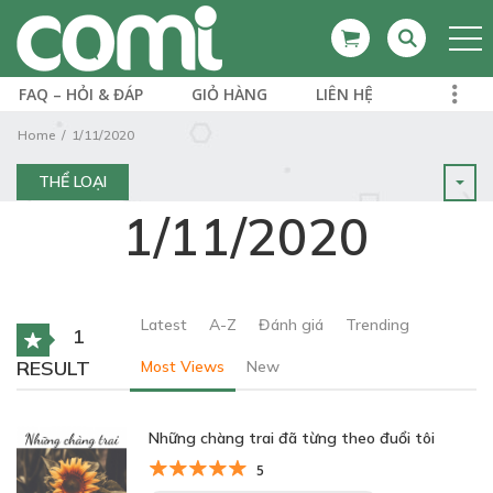
FAQ – HỎI & ĐÁP
GIỎ HÀNG
LIÊN HỆ
Home
1/11/2020
THỂ LOẠI
1/11/2020
Latest
A-Z
Đánh giá
Trending
1
RESULT
Most Views
New
Những chàng trai đã từng theo đuổi tôi
5