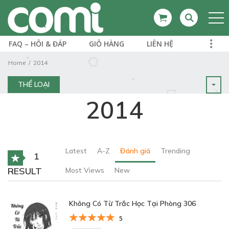
FAQ – HỎI & ĐÁP
GIỎ HÀNG
LIÊN HỆ
Home
2014
THỂ LOẠI
2014
Latest
A-Z
Đánh giá
Trending
1
RESULT
Most Views
New
Không Có Từ Trắc Học Tại Phòng 306
5