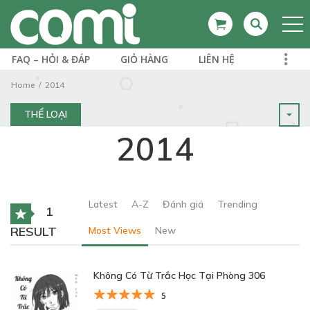
FAQ – HỎI & ĐÁP
GIỎ HÀNG
LIÊN HỆ
Home
2014
THỂ LOẠI
2014
Latest
A-Z
Đánh giá
Trending
1
RESULT
Most Views
New
Không Có Từ Trắc Học Tại Phòng 306
5