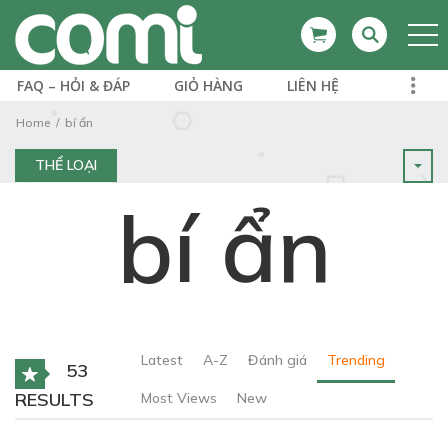
FAQ – HỎI & ĐÁP
GIỎ HÀNG
LIÊN HỆ
Home
bí ẩn
THỂ LOẠI
bí ẩn
Latest
A-Z
Đánh giá
Trending
53
RESULTS
Most Views
New