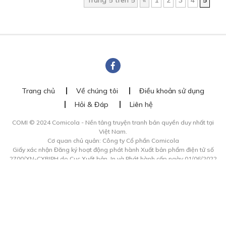
Trang 5 trên 5
«
1
2
3
4
5
Trang chủ
Về chúng tôi
Điều khoản sử dụng
Hỏi & Đáp
Liên hệ
COMI © 2024 Comicola - Nền tảng truyện tranh bản quyền duy nhất tại
Việt Nam.
Cơ quan chủ quản: Công ty Cổ phần Comicola
Giấy xác nhận Đăng ký hoạt động phát hành Xuất bản phẩm điện tử số
2700/XN-CXBIPH do Cục Xuất bản, In và Phát hành cấp ngày 01/06/2022
Giấy Đăng kí kinh doanh số 0313105297 do Sở Kế hoạch và Đầu tư thành
phố Hồ Chí Minh cấp ngày 21/1/2015