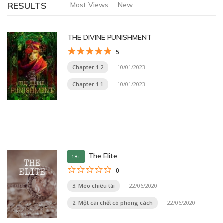
RESULTS
Most Views
New
THE DIVINE PUNISHMENT
5
Chapter 1.2
10/01/2023
Chapter 1.1
10/01/2023
The Elite
18+
0
3. Mèo chiêu tài
22/06/2020
2. Một cái chết có phong cách
22/06/2020