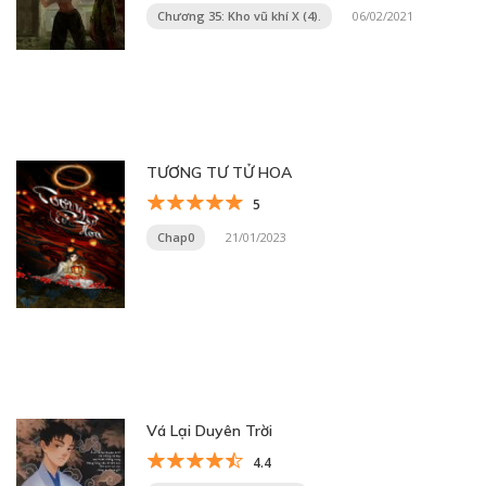
Chương 35: Kho vũ khí X (4).
06/02/2021
TƯƠNG TƯ TỬ HOA
5
Chap0
21/01/2023
Vá Lại Duyên Trời
4.4