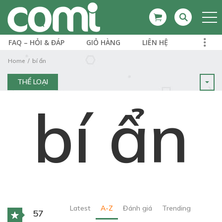
FAQ – HỎI & ĐÁP
GIỎ HÀNG
LIÊN HỆ
Home
bí ẩn
THỂ LOẠI
bí ẩn
Latest
A-Z
Đánh giá
Trending
57