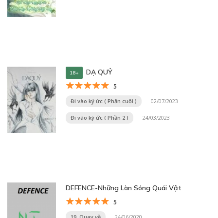
DẠ QUỶ
18+
5
Đi vào ký ức ( Phần cuối )
02/07/2023
Đi vào ký ức ( Phần 2 )
24/03/2023
DEFENCE-Những Làn Sóng Quái Vật
5
19. Quay về
24/06/2020