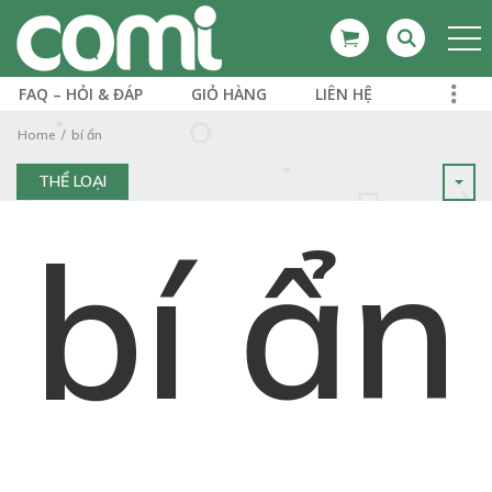
FAQ – HỎI & ĐÁP
GIỎ HÀNG
LIÊN HỆ
Home
bí ẩn
THỂ LOẠI
bí ẩn