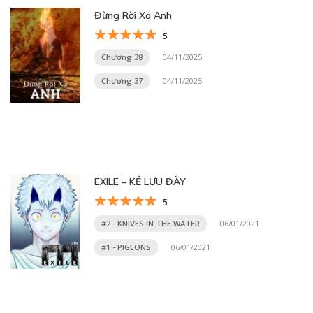
Đừng Rời Xa Anh
5
Chương 38
04/11/2025
Chương 37
04/11/2025
EXILE – KẺ LƯU ĐÀY
5
#2 - KNIVES IN THE WATER
06/01/2021
#1 - PIGEONS
06/01/2021