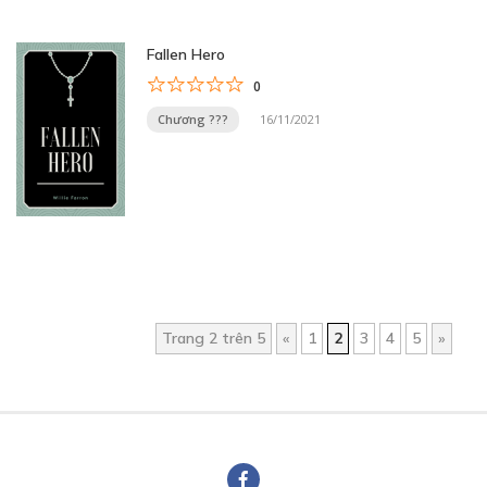
Fallen Hero
0
Chương ???
16/11/2021
Trang 2 trên 5
«
1
2
3
4
5
»