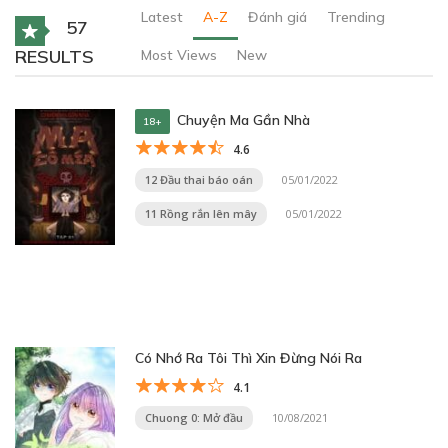
Latest
A-Z
Đánh giá
Trending
57
RESULTS
Most Views
New
Chuyện Ma Gần Nhà
18+
4.6
12 Đầu thai báo oán
05/01/2022
11 Rồng rắn lên mây
05/01/2022
Có Nhớ Ra Tôi Thì Xin Đừng Nói Ra
4.1
Chuong 0: Mở đầu
10/08/2021