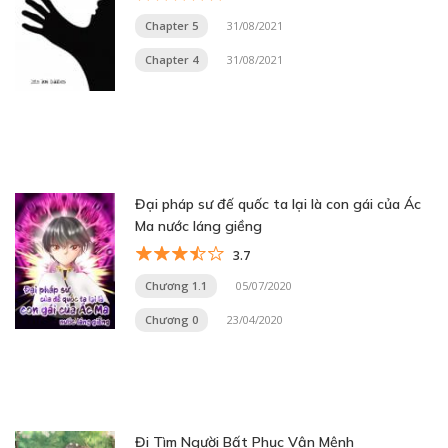
Chapter 5
31/08/2021
Chapter 4
31/08/2021
Đại pháp sư đế quốc ta lại là con gái của Ác
Ma nước láng giềng
3.7
Chương 1.1
05/07/2020
Chương 0
23/04/2020
Đi Tìm Người Bất Phục Vận Mệnh