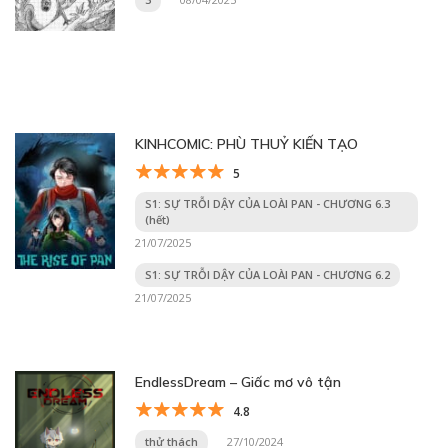
KINHCOMIC: PHÙ THUỶ KIẾN TẠO
5
S1: SỰ TRỖI DẬY CỦA LOÀI PAN - CHƯƠNG 6.3
(hết)
21/07/2025
S1: SỰ TRỖI DẬY CỦA LOÀI PAN - CHƯƠNG 6.2
21/07/2025
EndlessDream – Giấc mơ vô tận
4.8
thử thách
27/10/2024