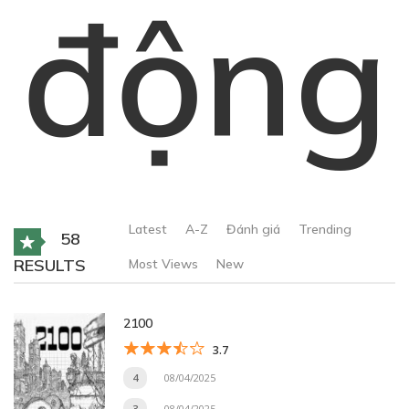
động
Latest
A-Z
Đánh giá
Trending
58
RESULTS
Most Views
New
2100
3.7
4
08/04/2025
3
08/04/2025