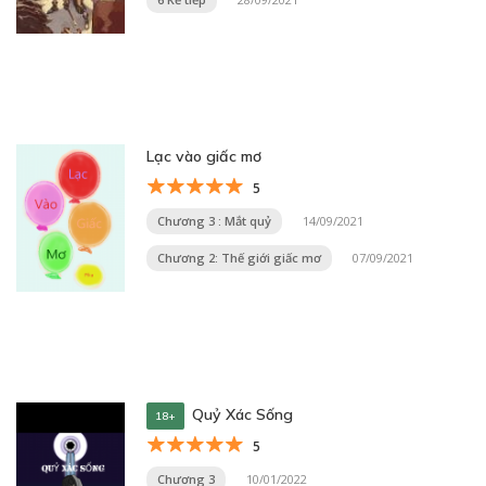
Lạc vào giấc mơ
5
Chương 3 : Mắt quỷ
14/09/2021
Chương 2: Thế giới giấc mơ
07/09/2021
Quỷ Xác Sống
18+
5
Chương 3
10/01/2022