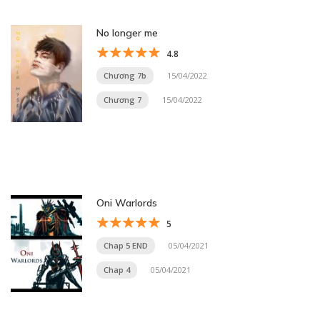
No longer me
4.8
Chương 7b
15/04/2022
Chương 7
15/04/2022
Oni Warlords
5
Chap 5 END
05/04/2021
Chap 4
05/04/2021