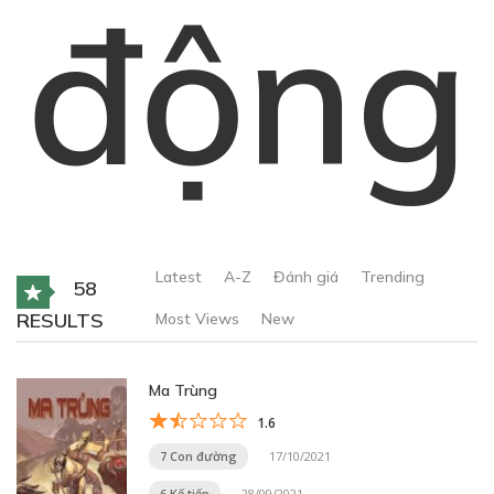
động
Latest
A-Z
Đánh giá
Trending
58
RESULTS
Most Views
New
Ma Trùng
1.6
7 Con đường
17/10/2021
6 Kế tiếp
28/09/2021