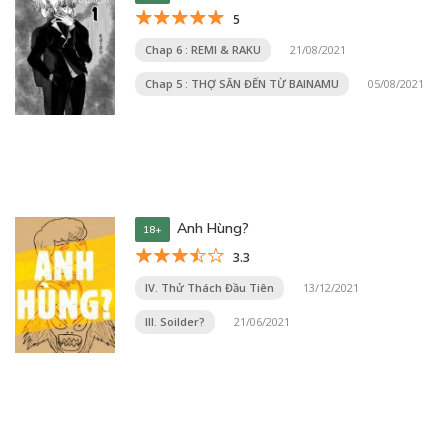
5
Chap 6 : REMI & RAKU
21/08/2021
Chap 5 : THỢ SĂN ĐẾN TỪ BAINAMU
05/08/2021
Anh Hùng?
18+
3.3
IV. Thử Thách Đầu Tiên
13/12/2021
III. Soilder?
21/06/2021