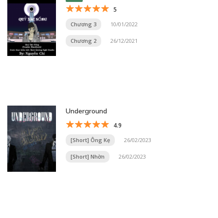
5
Chương 3
10/01/2022
Chương 2
26/12/2021
Underground
4.9
[Short] Ông Kẹ
26/02/2023
[Short] Nhờn
26/02/2023