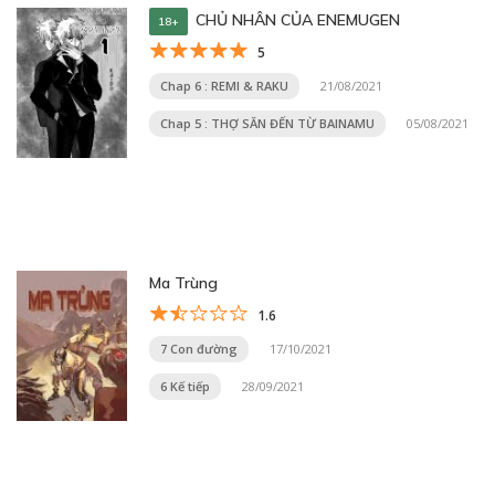
CHỦ NHÂN CỦA ENEMUGEN
18+
5
Chap 6 : REMI & RAKU
21/08/2021
Chap 5 : THỢ SĂN ĐẾN TỪ BAINAMU
05/08/2021
Ma Trùng
1.6
7 Con đường
17/10/2021
6 Kế tiếp
28/09/2021