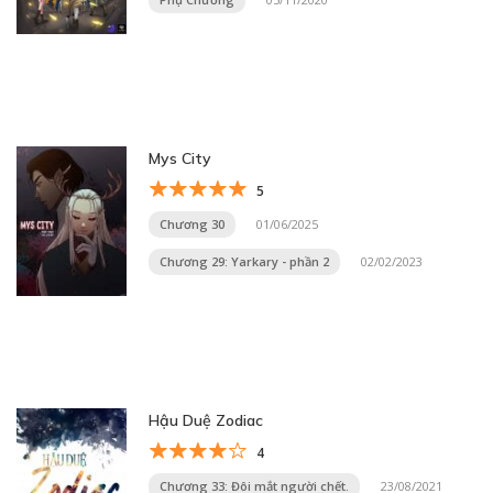
Mys City
5
Chương 30
01/06/2025
Chương 29: Yarkary - phần 2
02/02/2023
Hậu Duệ Zodiac
4
Chương 33: Đôi mắt người chết.
23/08/2021