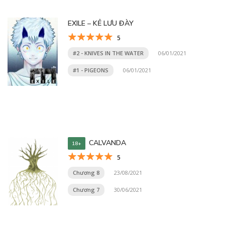
EXILE – KẺ LƯU ĐÀY
5
#2 - KNIVES IN THE WATER
06/01/2021
#1 - PIGEONS
06/01/2021
CALVANDA
18+
5
Chương 8
23/08/2021
Chương 7
30/06/2021