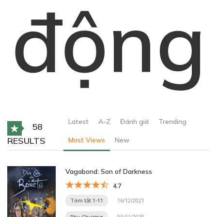
động
Latest
A-Z
Đánh giá
Trending
58
RESULTS
Most Views
New
Vagabond: Son of Darkness
4.7
Tóm tắt 1-11
16/12/2021
Phụ Chương
05/11/2020