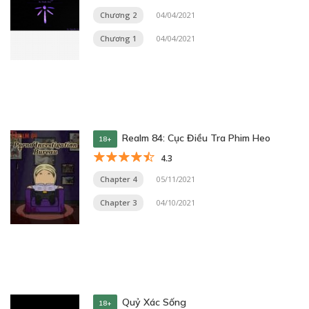
Chương 2
04/04/2021
Chương 1
04/04/2021
Realm 84: Cục Điều Tra Phim Heo
18+
4.3
Chapter 4
05/11/2021
Chapter 3
04/10/2021
Quỷ Xác Sống
18+